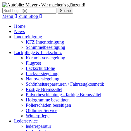
Suche
Menu
Zum Shop
Home
News
Innenreinigung
KFZ Innenreinigung
Schimmelbeseitigung
Lackpflege & Lackschutz
Keramikversiegelung
Flugrost
Lackschutzfolie
Lackversiegelung
Nanoversiegelung
Schönheitsreparaturen / Fahrzeugkosmetik
Rostige Bremssättel
Pulverbeschichtung - farbige Bremssättel
Hologramme beseitigen
Polierschäden beseitigen
Oldtimer-Service
Winterpflege
Lederservice
lederreparatur