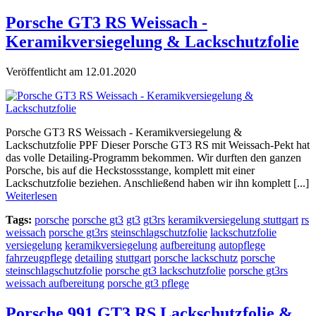
Porsche GT3 RS Weissach -
Keramikversiegelung & Lackschutzfolie
Veröffentlicht am 12.01.2020
Porsche GT3 RS Weissach - Keramikversiegelung &
Lackschutzfolie PPF Dieser Porsche GT3 RS mit Weissach-Pekt hat
das volle Detailing-Programm bekommen. Wir durften den ganzen
Porsche, bis auf die Heckstossstange, komplett mit einer
Lackschutzfolie beziehen. Anschließend haben wir ihn komplett [...]
Weiterlesen
Tags:
porsche
porsche gt3
gt3
gt3rs
keramikversiegelung stuttgart
rs
weissach
porsche gt3rs
steinschlagschutzfolie
lackschutzfolie
versiegelung
keramikversiegelung
aufbereitung
autopflege
fahrzeugpflege
detailing
stuttgart
porsche lackschutz
porsche
steinschlagschutzfolie
porsche gt3 lackschutzfolie
porsche gt3rs
weissach aufbereitung
porsche gt3 pflege
Porsche 991 GT3 RS Lackschutzfolie &