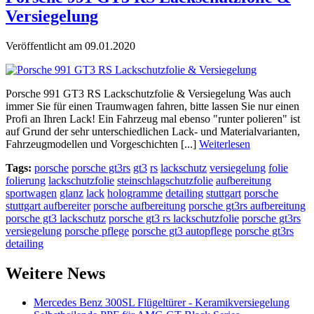
Versiegelung
Veröffentlicht am 09.01.2020
Porsche 991 GT3 RS Lackschutzfolie & Versiegelung Was auch
immer Sie für einen Traumwagen fahren, bitte lassen Sie nur einen
Profi an Ihren Lack! Ein Fahrzeug mal ebenso "runter polieren" ist
auf Grund der sehr unterschiedlichen Lack- und Materialvarianten,
Fahrzeugmodellen und Vorgeschichten [...]
Weiterlesen
Tags:
porsche
porsche gt3rs
gt3
rs
lackschutz
versiegelung
folie
folierung
lackschutzfolie
steinschlagschutzfolie
aufbereitung
sportwagen
glanz
lack
hologramme
detailing
stuttgart
porsche
stuttgart aufbereiter
porsche aufbereitung
porsche gt3rs aufbereitung
porsche gt3 lackschutz
porsche gt3 rs lackschutzfolie
porsche gt3rs
versiegelung
porsche pflege
porsche gt3 autopflege
porsche gt3rs
detailing
Weitere News
Mercedes Benz 300SL Flügeltürer - Keramikversiegelung