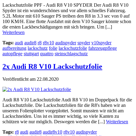
Lackschutzfolie PPF - Audi R8 V10 SPYDER Der Audi R8 V10
Spyder ist ein wunderschönes und vor allem schnelles Fahrzeug.
5.2L Motor mit 610 Sauger PS treiben den R8 in 3.3 sec von 0 auf
100 KM/H. Eine flotte Ausfahrt mit dem V10 Sauger könnte schon
die ersten Lackbeschädigungen mit sich bringen. Um [...]
Weiterlesen
Tags:
audi
audir8
r8
r8v10
audispyder
spyder
v10spyder
aufbereitung
lackschutz
folie
lackschutzfolie
fahrzeugpflege
autopflege
stuttgart
quattro
steinschlagschutz
2x Audi R8 V10 Lackschutzfolie
Veröffentlicht am 22.08.2020
Audi R8 V10 Lackschutzfolie Audi R8 V10 im Doppelpack für die
Lackschutzfolie. Die Lackschutzfolien für die R8's haben wir an
unserem Folienplotter vorgeplottet. Somit mussten wir nicht am
Lackschneiden. Uns ist es immer wichtig, so viele Kanten zu
schützen wie nur möglich. Deswegen werden die [...]
Weiterlesen
Tags:
r8
audi
audir8
audir8v10
r8v10
audispyder