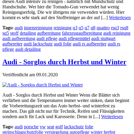
diesen Audi intensiv zu reinigen - natürlich mit Mundschutz und
Handschuhe. Wer hier die Tornado-Gun verwendet hat wenig
Reinigungserfolg. Die wir übrigens nie verwenden würden. Hier
kommt es sehr stark auf den Stoffreiniger an der auf [...]
Weiterlesen
Tags:
audi
innenreinigung
reinigung
q3
q5
q7
q8
quattro
rsq3
rsq8
sq5
stoff
detailing
aufbereitung
fahrzeugaufbereitung
audi reinigung
audi aufbereitung
audi pflege
audi pflegemittel
audi stuttgart
aufbereiter
audi lackschutz
audi folie
audi rs aufbereiter
audi rs
pflege
audi detailing
Audi - Sorglos durch Herbst und Winter
Veröffentlicht am 09.01.2020
Audi - Sorglos durch Herbst und Winter Wenn die Blätter sich
verfärben und die Temperaturen immer weiter sinken, dann beginnt
die Vorbereitungszeit um das Auto herbst- und winterfest zu
machen. Das gilt nicht nur für Technik, Reifen und Flüssigkeiten
sondern auch für Lack und Karosserie. Denn in [...]
Weiterlesen
Tags:
audi
porsche
vw
seat
golf
lackschutz
folie
steinschlagschutzfolie
versiegelung
autopflege
winter
herbst