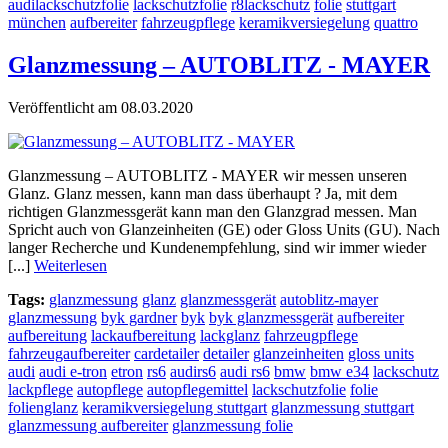
audilackschutzfolie
lackschutzfolie
r8lackschutz
folie
stuttgart
münchen
aufbereiter
fahrzeugpflege
keramikversiegelung
quattro
Glanzmessung – AUTOBLITZ - MAYER
Veröffentlicht am 08.03.2020
Glanzmessung – AUTOBLITZ - MAYER wir messen unseren
Glanz. Glanz messen, kann man dass überhaupt ? Ja, mit dem
richtigen Glanzmessgerät kann man den Glanzgrad messen. Man
Spricht auch von Glanzeinheiten (GE) oder Gloss Units (GU). Nach
langer Recherche und Kundenempfehlung, sind wir immer wieder
[...]
Weiterlesen
Tags:
glanzmessung
glanz
glanzmessgerät
autoblitz-mayer
glanzmessung
byk gardner
byk
byk glanzmessgerät
aufbereiter
aufbereitung
lackaufbereitung
lackglanz
fahrzeugpflege
fahrzeugaufbereiter
cardetailer
detailer
glanzeinheiten
gloss units
audi
audi e-tron
etron
rs6
audirs6
audi rs6
bmw
bmw e34
lackschutz
lackpflege
autopflege
autopflegemittel
lackschutzfolie
folie
folienglanz
keramikversiegelung stuttgart
glanzmessung stuttgart
glanzmessung aufbereiter
glanzmessung folie