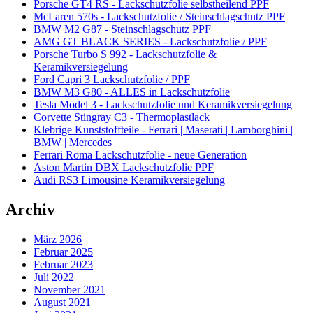
Porsche GT4 RS - Lackschutzfolie selbstheilend PPF
McLaren 570s - Lackschutzfolie / Steinschlagschutz PPF
BMW M2 G87 - Steinschlagschutz PPF
AMG GT BLACK SERIES - Lackschutzfolie / PPF
Porsche Turbo S 992 - Lackschutzfolie &
Keramikversiegelung
Ford Capri 3 Lackschutzfolie / PPF
BMW M3 G80 - ALLES in Lackschutzfolie
Tesla Model 3 - Lackschutzfolie und Keramikversiegelung
Corvette Stingray C3 - Thermoplastlack
Klebrige Kunststoffteile - Ferrari | Maserati | Lamborghini |
BMW | Mercedes
Ferrari Roma Lackschutzfolie - neue Generation
Aston Martin DBX Lackschutzfolie PPF
Audi RS3 Limousine Keramikversiegelung
Archiv
März 2026
Februar 2025
Februar 2023
Juli 2022
November 2021
August 2021