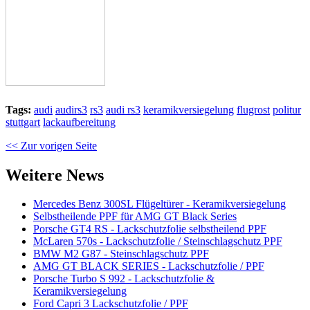
Tags:
audi
audirs3
rs3
audi rs3
keramikversiegelung
flugrost
politur
stuttgart
lackaufbereitung
<< Zur vorigen Seite
Weitere News
Mercedes Benz 300SL Flügeltürer - Keramikversiegelung
Selbstheilende PPF für AMG GT Black Series
Porsche GT4 RS - Lackschutzfolie selbstheilend PPF
McLaren 570s - Lackschutzfolie / Steinschlagschutz PPF
BMW M2 G87 - Steinschlagschutz PPF
AMG GT BLACK SERIES - Lackschutzfolie / PPF
Porsche Turbo S 992 - Lackschutzfolie &
Keramikversiegelung
Ford Capri 3 Lackschutzfolie / PPF