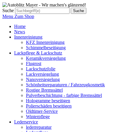
Suche
Menu
Zum Shop
Home
News
Innenreinigung
KFZ Innenreinigung
Schimmelbeseitigung
Lackpflege & Lackschutz
Keramikversiegelung
Flugrost
Lackschutzfolie
Lackversiegelung
Nanoversiegelung
Schönheitsreparaturen / Fahrzeugkosmetik
Rostige Bremssättel
Pulverbeschichtung - farbige Bremssättel
Hologramme beseitigen
Polierschäden beseitigen
Oldtimer-Service
Winterpflege
Lederservice
lederreparatur