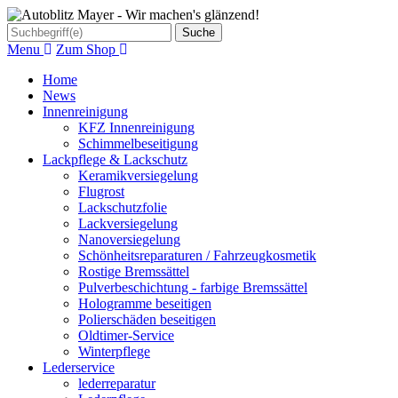
Suche
Menu
Zum Shop
Home
News
Innenreinigung
KFZ Innenreinigung
Schimmelbeseitigung
Lackpflege & Lackschutz
Keramikversiegelung
Flugrost
Lackschutzfolie
Lackversiegelung
Nanoversiegelung
Schönheitsreparaturen / Fahrzeugkosmetik
Rostige Bremssättel
Pulverbeschichtung - farbige Bremssättel
Hologramme beseitigen
Polierschäden beseitigen
Oldtimer-Service
Winterpflege
Lederservice
lederreparatur