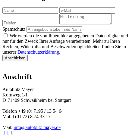
Name
e-
Telefon
Mail
Mitteilung
Spamschutz
Wir werden die von Ihnen hier angegebenen Daten digital und
nur für den Zweck Ihrer Anfrage verarbeiteten. Mehr zu Ihren
Rechten, Widerrufs- und Beschwerdemöglichkeiten finden Sie in
unserer
Datenschutzerklärung
.
Anschrift
Autoblitz Mayer
Kornweg 1/1
D-71409 Schwaikheim bei Stuttgart
Telefon +49 (0) 7195 / 13 54 64
Mobil (01 72) 8 74 33 17
Mail:
info@autoblitz-mayer.de
Facebook
Youtube
Instagram