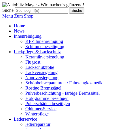
Suche
Menu
Zum Shop
Home
News
Innenreinigung
KFZ Innenreinigung
Schimmelbeseitigung
Lackpflege & Lackschutz
Keramikversiegelung
Flugrost
Lackschutzfolie
Lackversiegelung
Nanoversiegelung
Schönheitsreparaturen / Fahrzeugkosmetik
Rostige Bremssättel
Pulverbeschichtung - farbige Bremssättel
Hologramme beseitigen
Polierschäden beseitigen
Oldtimer-Service
Winterpflege
Lederservice
lederreparatur