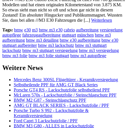
Modellen und hat einen originalen Kilometerstand von 3.875 KM.
So etwas sieht man nicht so oft und schon gar nicht in diesem
Zustand! Ein absoluter Hingucker und Publikumsmagnet. Wussten
Sie, dass bei allen ///M3 E30 Fahrzeugen die [...]
Weiterlesen
Tags:
bmw
e30
m3
bmw m3 e30
cabrio
aufbereitung
versiegelung
autopflege
fahrzeugaufbereitung
stuttgart
münchen
bmw m3
aufbereitung
bmw m3 detailing
bmw e30 aufbereitung
bmw e30
stuttgart aufbereiter
bmw m3 lackschutz
bmw m3 stuttgart
lackschutz
bmw m3 stuttgart versiegelung
bmw m3 versiegelung
bmw m3 folie
bmw m3 folie stuttgart
bmw m3 autopflege
Weitere News
Mercedes Benz 300SL Flügeltürer - Keramikversiegelung
Selbstheilende PPF für AMG GT Black Series
Porsche GT4 RS - Lackschutzfolie selbstheilend PPF
McLaren 570s - Lackschutzfolie / Steinschlagschutz PPF
BMW M2 G87 - Steinschlagschutz PPF
AMG GT BLACK SERIES - Lackschutzfolie / PPF
Porsche Turbo S 992 - Lackschutzfolie &
Keramikversiegelung
Ford Capri 3 Lackschutzfolie / PPF
BMW M3 G80 - ALLES in Lackschutzfolie